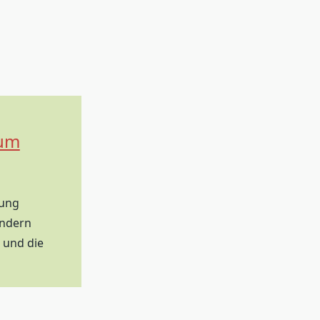
 um
lung
ondern
 und die