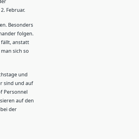
der
2. Februar.
den. Besonders
nander folgen.
ällt, anstatt
 man sich so
ichstage und
r sind und auf
of Personnel
sieren auf den
 bei der