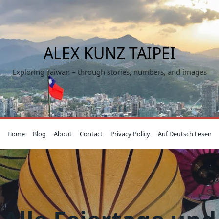
ALEX KUNZ TAIPEI
Exploring Taiwan – through stories, numbers, and images
Home
Blog
About
Contact
Privacy Policy
Auf Deutsch Lesen