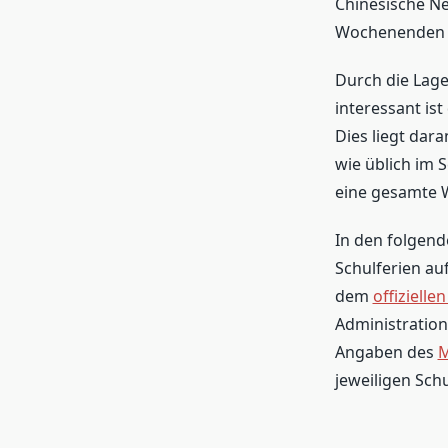
Chinesische Neu
Wochenenden en
Durch die Lag
interessant is
Dies liegt dara
wie üblich im 
eine gesamte 
In den folgend
Schulferien au
dem
offizielle
Administration
Angaben des
M
jeweiligen Sch