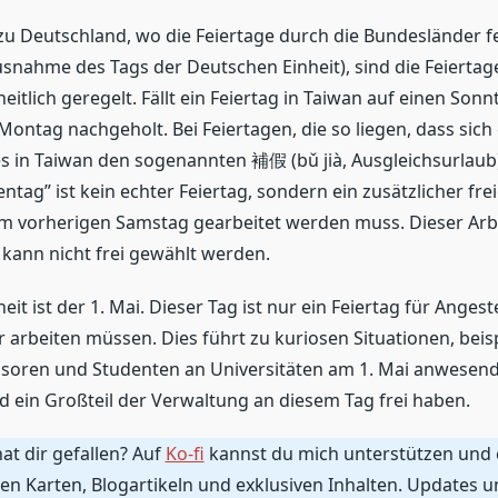
u Deutschland, wo die Feiertage durch die Bundesländer f
snahme des Tags der Deutschen Einheit), sind die Feiertag
eitlich geregelt. Fällt ein Feiertag in Taiwan auf einen Sonn
ontag nachgeholt. Bei Feiertagen, die so liegen, dass sich
 es in Taiwan den sogenannten 補假 (bǔ jià, Ausgleichsurlaub)
ag” ist kein echter Feiertag, sondern ein zusätzlicher frei
m vorherigen Samstag gearbeitet werden muss. Dieser Arb
 kann nicht frei gewählt werden.
it ist der 1. Mai. Dieser Tag ist nur ein Feiertag für Anges
 arbeiten müssen. Dies führt zu kuriosen Situationen, beis
soren und Studenten an Universitäten am 1. Mai anwesend
d ein Großteil der Verwaltung an diesem Tag frei haben.
hat dir gefallen? Auf
Ko-fi
kannst du mich unterstützen und 
n Karten, Blogartikeln und exklusiven Inhalten. Updates u