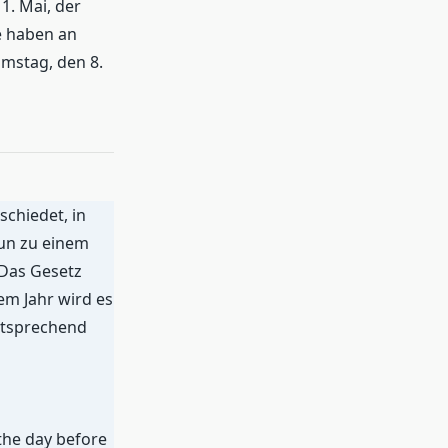
1. Mai, der
e haben an
amstag, den 8.
chiedet, in
nun zu einem
 Das Gesetz
sem Jahr wird es
ntsprechend
the day before