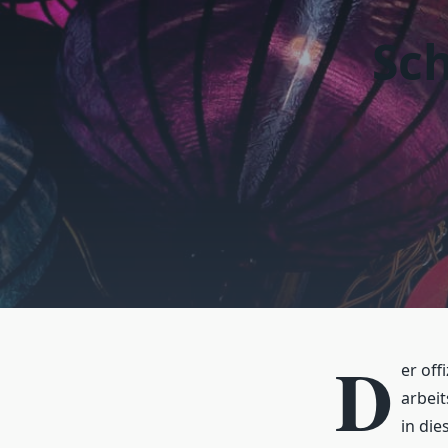
Sch
D
er off
arbeit
in die