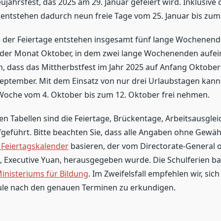
jahrsfest, das 2025 am 29. Januar gefeiert wird. Inklusive 
tstehen dadurch neun freie Tage vom 25. Januar bis zum 
e der Feiertage entstehen insgesamt fünf lange Wochenen
t der Monat Oktober, in dem zwei lange Wochenenden aufei
n, dass das Mittherbstfest im Jahr 2025 auf Anfang Oktober f
September. Mit dem Einsatz von nur drei Urlaubstagen kann
Woche vom 4. Oktober bis zum 12. Oktober frei nehmen.
en Tabellen sind die Feiertage, Brückentage, Arbeitsausgle
fgeführt. Bitte beachten Sie, dass alle Angaben ohne Gewäh
n Feiertagskalender
basieren, der vom Directorate-General 
, Executive Yuan, herausgegeben wurde. Die Schulferien ba
inisteriums für Bildung
. Im Zweifelsfall empfehlen wir, sich
ule nach den genauen Terminen zu erkundigen.